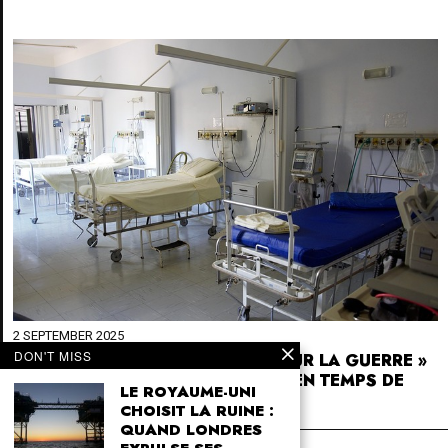
2 SEPTEMBER 2025
DON'T MISS
HÔPITAUX FRANÇAIS « PRÊTS POUR LA GUERRE »
? DÉJÀ INCAPABLES DE SOIGNER EN TEMPS DE
LE ROYAUME-UNI
PAIX
CHOISIT LA RUINE :
QUAND LONDRES
4SK