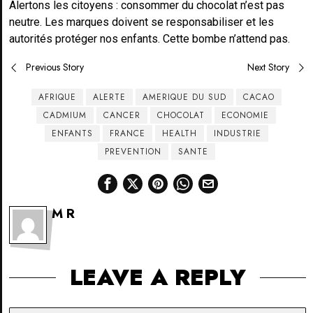
Alertons les citoyens : consommer du chocolat n’est pas
neutre. Les marques doivent se responsabiliser et les
autorités protéger nos enfants. Cette bombe n’attend pas.
Post
Previous Story
Next Story
navigation
AFRIQUE
ALERTE
AMERIQUE DU SUD
CACAO
CADMIUM
CANCER
CHOCOLAT
ECONOMIE
ENFANTS
FRANCE
HEALTH
INDUSTRIE
PREVENTION
SANTE
M R
LEAVE A REPLY