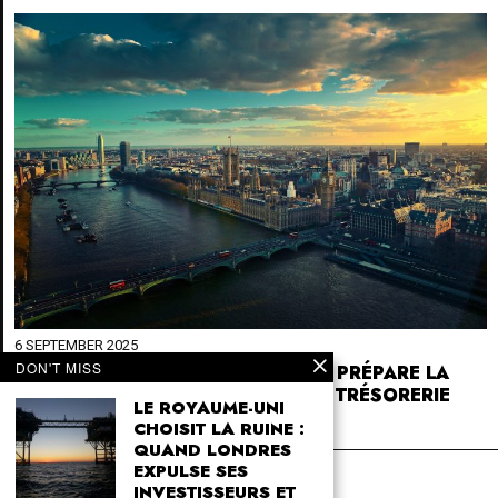
6 SEPTEMBER 2025
DON'T MISS
ROYAUME-UNI : L’ÉTAT EN FAILLITE PRÉPARE LA
PRÉDATION SUR L’ÉPARGNE ET LA TRÉSORERIE
LE ROYAUME-UNI
DES ENTREPRISES
CHOISIT LA RUINE :
QUAND LONDRES
4SK
EXPULSE SES
INVESTISSEURS ET
4sk.com