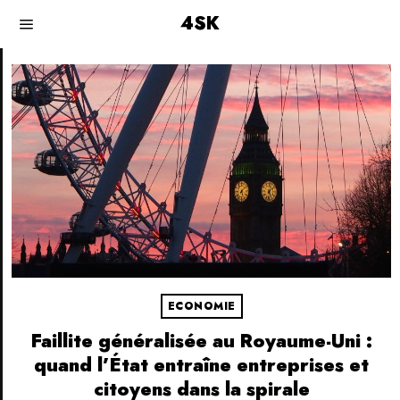
4SK
ECONOMIE
Faillite généralisée au Royaume-Uni :
quand l’État entraîne entreprises et
citoyens dans la spirale