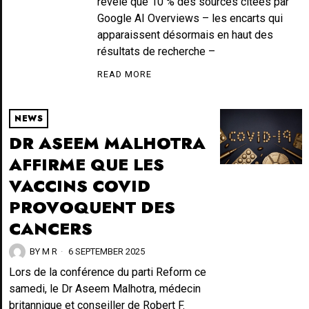
révèle que 10 % des sources citées par
Google AI Overviews – les encarts qui
apparaissent désormais en haut des
résultats de recherche –
READ MORE
NEWS
DR ASEEM MALHOTRA
AFFIRME QUE LES
VACCINS COVID
PROVOQUENT DES
CANCERS
BY
M R
6 SEPTEMBER 2025
Lors de la conférence du parti Reform ce
samedi, le Dr Aseem Malhotra, médecin
britannique et conseiller de Robert F.