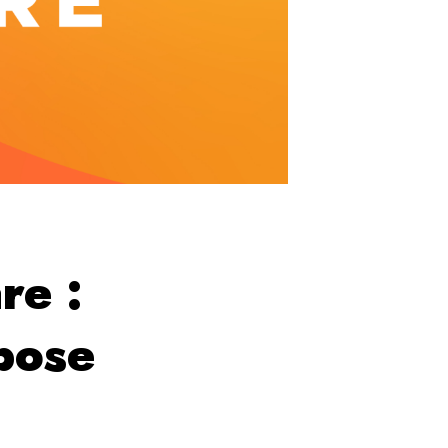
re :
xpose