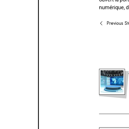
numérique, dé
Post
Previous St
naviga