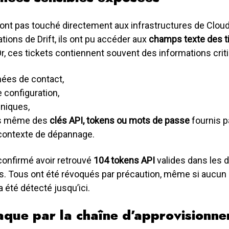
’ont pas touché directement aux infrastructures de Cloud
ations de Drift, ils ont pu accéder aux
champs texte des t
Or, ces tickets contiennent souvent des informations criti
ées de contact,
e configuration,
hniques,
is même des
clés API, tokens ou mots de passe
fournis pa
contexte de dépannage.
confirmé avoir retrouvé
104 tokens API
valides dans les 
 Tous ont été révoqués par précaution, même si aucun
a été détecté jusqu’ici.
aque par la chaîne d’approvisionn