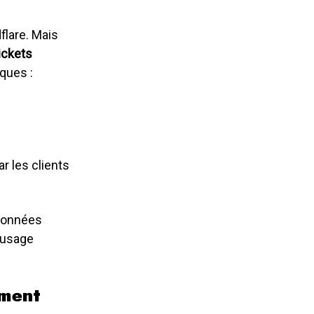
flare. Mais
ickets
ques :
r les clients
données
 usage
ement