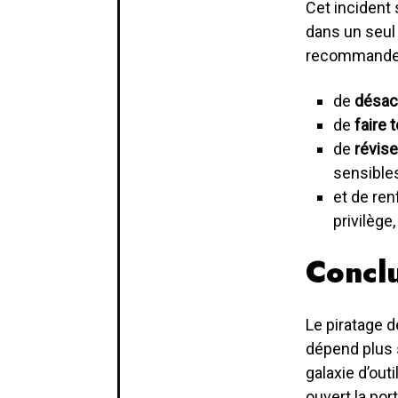
Cet incident 
dans un seul 
recommande d
de
désact
de
faire 
de
révise
sensibles
et de ren
privilège
Concl
Le piratage d
dépend plus 
galaxie d’outi
ouvert la por