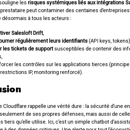
souligne les
risques systémiques liés aux intégrations S
prestataire peut contaminer des centaines d’entreprises.
ésormais à tous les acteurs :
iver Salesloft Drift
,
tourner régulièrement leurs identifiants
(API keys, tokens)
r les tickets de support
susceptibles de contenir des in
,
forcer les contrôles sur les applications tierces (princip
, restrictions IP, monitoring renforcé).
usion
e Cloudflare rappelle une vérité dure : la sécurité d’une e
seulement de ses propres défenses, mais aussi de celles
ls tiers qu’elle utilise. Ici, c’est un simple chatbot d’assis
te à des données critiques. Une alerte pour tout l’écosys