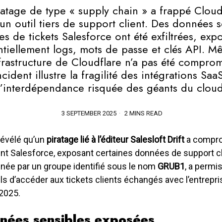
atage de type « supply chain » a frappé Cloud
 un outil tiers de support client. Des données s
es de tickets Salesforce ont été exfiltrées, exp
ntiellement logs, mots de passe et clés API. M
nfrastructure de Cloudflare n’a pas été comprom
incident illustre la fragilité des intégrations Saa
l’interdépendance risquée des géants du cloud
3 SEPTEMBER 2025
2 MINS READ
révélé qu’un
piratage lié à l’éditeur Salesloft Drift
a compro
t Salesforce, exposant certaines données de support cl
enée par un groupe identifié sous le nom
GRUB1
, a permi
s d’accéder aux tickets clients échangés avec l’entrepris
 2025.
nées sensibles exposées