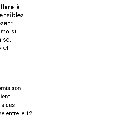
flare à
ensibles
osant
ême si
ise,
S et
.
mis son
ient.
s à des
e entre le 12