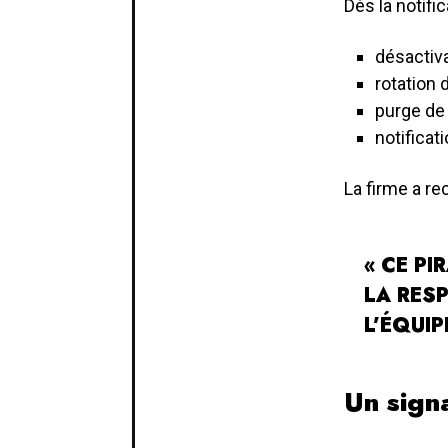
Dès la notifi
désactiva
rotation 
purge de
notificat
La firme a re
« CE P
LA RES
L’ÉQUIP
Un signa