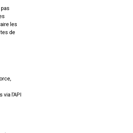
n pas
es
aire les
ntes de
n
orce,
 via l’API