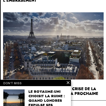
L’EMBRASEMENT
DON'T MISS
1 SEPTEMBER 2025
COMMENT LA BCE A FABRIQUÉ LA CRISE DE LA
LE ROYAUME-UNI
DETTE FRANÇAISE… ET PRÉPARE LA PROCHAINE
CHOISIT LA RUINE :
QUAND LONDRES
4SK
EXPULSE SES