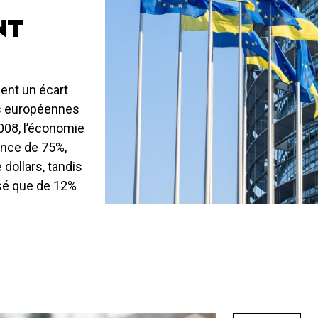
NT
ent un écart
s européennes
008, l’économie
ance de 75%,
 dollars, tandis
sé que de 12%