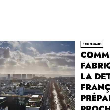
ECONOMIE
COMME
FABRI
LA DE
FRANÇ
PRÉPA
PROCH