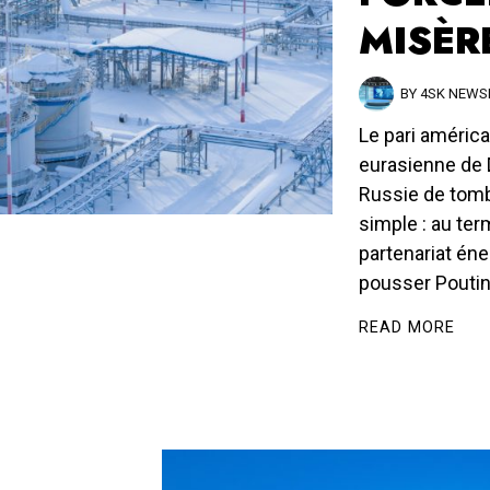
MISÈR
BY
4SK NEW
Le pari américa
eurasienne de 
Russie de tombe
simple : au term
partenariat éne
pousser Poutine
READ MORE