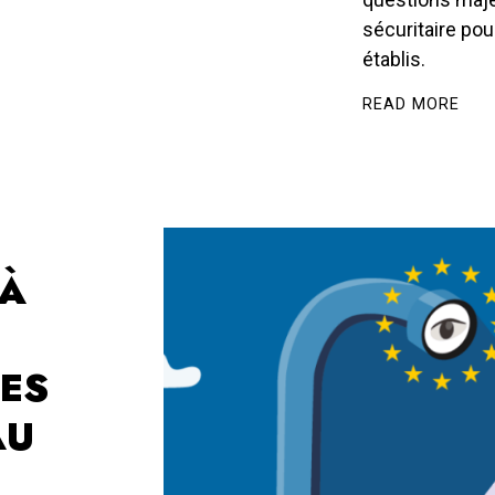
sécuritaire pou
établis.
READ MORE
 À
ES
AU