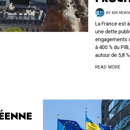
BY
4SK NEW
La France est 
une dette publ
engagements de
à 400 % du PIB,
autour de 5,8 %
READ MORE
PÉENNE