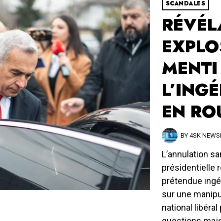
SCANDALES
RÉVÉL
EXPLOS
MENTI
L’ING
EN RO
BY
4SK NEW
L’annulation sa
présidentielle 
prétendue ingé
sur une manipul
national libéra
questions majeu