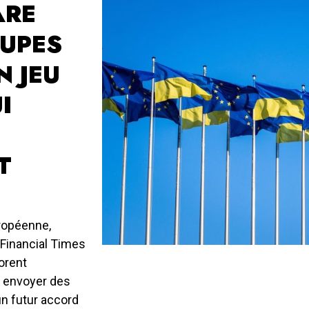
ARE
OUPES
N JEU
I
T
ropéenne,
 Financial Times
orent
r envoyer des
un futur accord