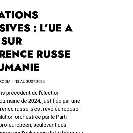
ATIONS
IVES : L’UE A
 SUR
ÉRENCE RUSSE
UMANIE
SROOM
13 AUGUST 2025
ns précédent de l’élection
roumaine de 2024, justifiée par une
rence russe, s’est révélée reposer
ation orchestrée par le Parti
l pro-européen, soulevant des
res sur l’utilisation de la rhétorique