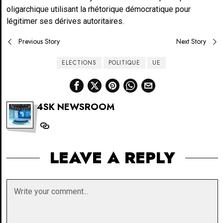
oligarchique utilisant la rhétorique démocratique pour
légitimer ses dérives autoritaires.
Post
Previous Story
Next Story
navigation
ELECTIONS
POLITIQUE
UE
4SK NEWSROOM
LEAVE A REPLY