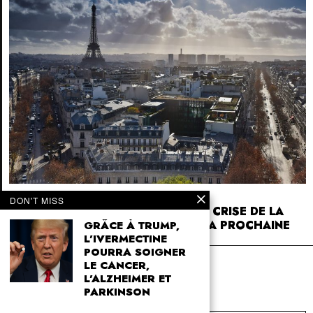
1 SEPTEMBER 2025
DON'T MISS
COMMENT LA BCE A FABRIQUÉ LA CRISE DE LA
DETTE FRANÇAISE… ET PRÉPARE LA PROCHAINE
GRÂCE À TRUMP,
L’IVERMECTINE
POURRA SOIGNER
4SK
LE CANCER,
4sk.com
L’ALZHEIMER ET
PARKINSON
CATEGORIES