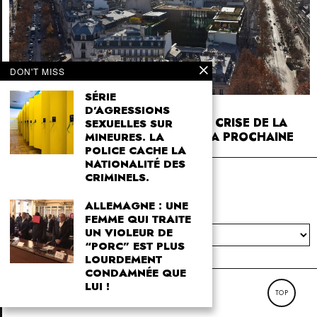
DON'T MISS
SÉRIE
1 SEPTEMBER 2025
D’AGRESSIONS
COMMENT LA BCE A FABRIQUÉ LA CRISE DE LA
SEXUELLES SUR
DETTE FRANÇAISE… ET PRÉPARE LA PROCHAINE
MINEURES. LA
POLICE CACHE LA
NATIONALITÉ DES
4SK
CRIMINELS.
4sk.com
ALLEMAGNE : UNE
CATEGORIES
FEMME QUI TRAITE
Categories
UN VIOLEUR DE
“PORC” EST PLUS
LOURDEMENT
CONDAMNÉE QUE
LUI !
© 4SK NEWS
TOP