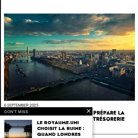
6 SEPTEMBER 2025
DON'T MISS
ROYAUME-UNI : L’ÉTAT EN FAILLITE PRÉPARE LA
PRÉDATION SUR L’ÉPARGNE ET LA TRÉSORERIE
LE ROYAUME-UNI
DES ENTREPRISES
CHOISIT LA RUINE :
QUAND LONDRES