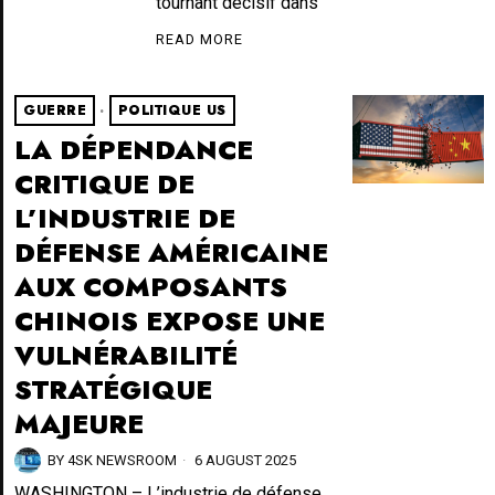
tournant décisif dans
READ MORE
GUERRE
·
POLITIQUE US
LA DÉPENDANCE
CRITIQUE DE
L’INDUSTRIE DE
DÉFENSE AMÉRICAINE
AUX COMPOSANTS
CHINOIS EXPOSE UNE
VULNÉRABILITÉ
STRATÉGIQUE
MAJEURE
BY
4SK NEWSROOM
6 AUGUST 2025
WASHINGTON – L’industrie de défense