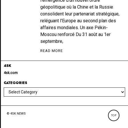
l’émergence d’un nouvel ordre
géopolitique où la Chine et la Russie
consolident leur partenariat stratégique,
reléguant l’Europe au second plan des
affaires mondiales. Un axe Pékin-
Moscou renforcé Du 31 août au 1er
septembre,
READ MORE
4SK
4sk.com
CATEGORIES
Categories
© 4SK NEWS
TOP