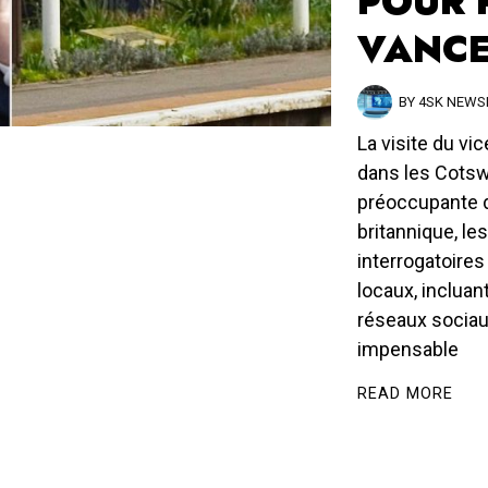
POUR 
VANC
BY
4SK NEW
La visite du vi
dans les Cotsw
préoccupante de
britannique, le
interrogatoire
locaux, incluant
réseaux sociaux
impensable
READ MORE