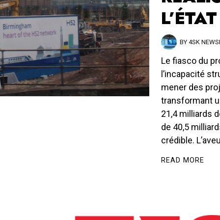
L’ÉTA
BY
4SK NEW
Le fiasco du pro
l’incapacité str
mener des proj
transformant u
21,4 milliards d
de 40,5 milliar
crédible. L’av
READ MORE