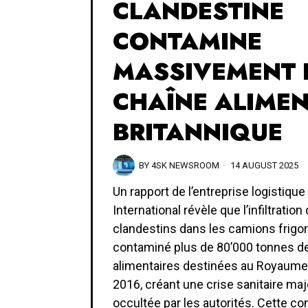
CLANDESTINE
CONTAMINE
MASSIVEMENT 
CHAÎNE ALIMEN
BRITANNIQUE
BY
4SK NEWSROOM
14 AUGUST 2025
Un rapport de l’entreprise logistiqu
International révèle que l’infiltratio
clandestins dans les camions frigor
contaminé plus de 80’000 tonnes d
alimentaires destinées au Royaume
2016, créant une crise sanitaire ma
occultée par les autorités. Cette c