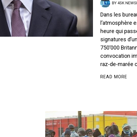
BY
4SK NEW
Dans les burea
l’atmosphère e
heure qui passe
signatures d’un
750’000 Britan
convocation im
raz-de-marée c
READ MORE