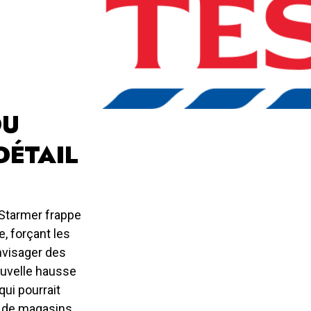
DU
DÉTAIL
 Starmer frappe
e, forçant les
nvisager des
uvelle hausse
ui pourrait
 de magasins.