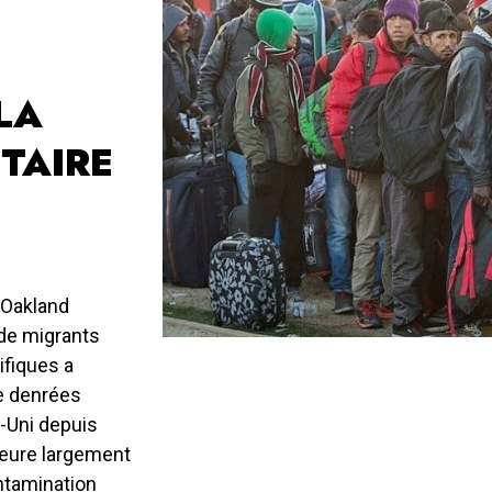
LA
TAIRE
e Oakland
n de migrants
ifiques a
e denrées
-Uni depuis
jeure largement
ontamination