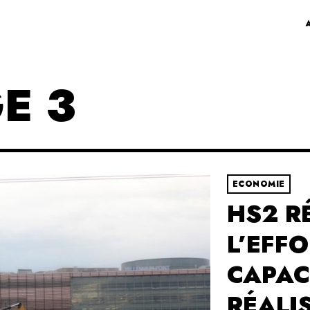
E 3
ECONOMIE
HS2 R
L’EFF
CAPAC
RÉALI