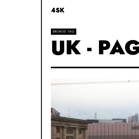
4SK
BROWSE TAG
UK
- PAG