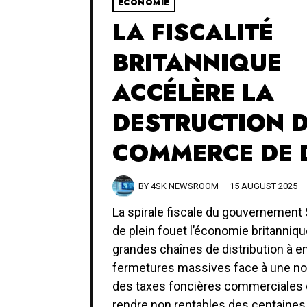
ECONOMIE
LA FISCALITÉ
BRITANNIQUE
ACCÉLÈRE LA
DESTRUCTION 
COMMERCE DE 
BY
4SK NEWSROOM
15 AUGUST 2025
La spirale fiscale du gouvernement
de plein fouet l’économie britanniqu
grandes chaînes de distribution à e
fermetures massives face à une no
des taxes foncières commerciales q
rendre non rentables des centaines