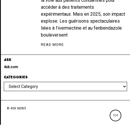
la voie aux patients condamnés pour
accéder à des traitements
expérimentaux. Mais en 2025, son impact
explose. Les guérisons spectaculaires
liées à l’ivermectine et au fenbendazole
bouleversent
READ MORE
4SK
4sk.com
CATEGORIES
Categories
© 4SK NEWS
TOP