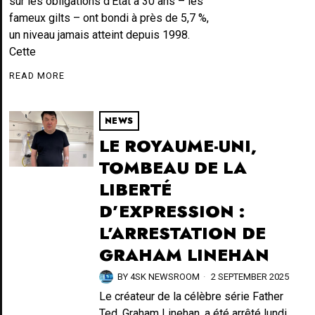
sur les obligations d’État à 30 ans – les
fameux gilts – ont bondi à près de 5,7 %,
un niveau jamais atteint depuis 1998.
Cette
READ MORE
NEWS
LE ROYAUME-UNI,
TOMBEAU DE LA
LIBERTÉ
D’EXPRESSION :
L’ARRESTATION DE
GRAHAM LINEHAN
BY
4SK NEWSROOM
2 SEPTEMBER 2025
Le créateur de la célèbre série Father
Ted, Graham Linehan, a été arrêté lundi