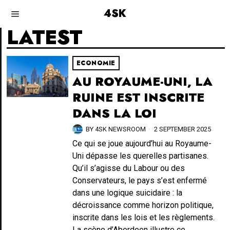
4SK
LATEST
ECONOMIE
AU ROYAUME-UNI, LA
RUINE EST INSCRITE
DANS LA LOI
BY
4SK NEWSROOM
2 SEPTEMBER 2025
Ce qui se joue aujourd’hui au Royaume-
Uni dépasse les querelles partisanes.
Qu’il s’agisse du Labour ou des
Conservateurs, le pays s’est enfermé
dans une logique suicidaire : la
décroissance comme horizon politique,
inscrite dans les lois et les règlements.
La scène d’Aberdeen illustre ce