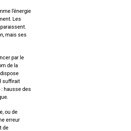
comme l’énergie
ement. Les
sparaissent.
on, mais ses
ncer par le
om de la
 dispose
suffirait
 : hausse des
que.
e, ou de
une erreur
t de