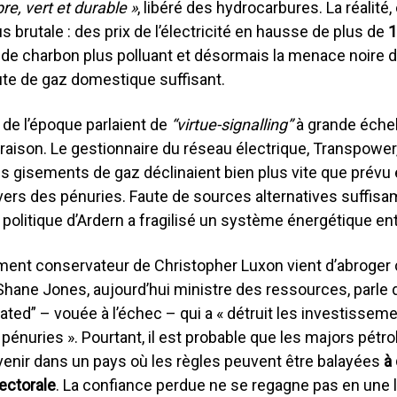
re, vert et durable »
, libéré des hydrocarbures. La réalité, e
 brutale : des prix de l’électricité en hausse de plus de
1
 de charbon plus polluant et désormais la menace noire 
ute de gaz domestique suffisant.
 de l’époque parlaient de
“virtue-signalling”
à grande échell
raison. Le gestionnaire du réseau électrique, Transpower
s gisements de gaz déclinaient bien plus vite que prévu 
 vers des pénuries. Faute de sources alternatives suffi
 politique d’Ardern a fragilisé un système énergétique ent
ent conservateur de Christopher Luxon vient d’abroger 
 Shane Jones, aujourd’hui ministre des ressources, parle 
-fated” – vouée à l’échec – qui a « détruit les investisseme
pénuries ». Pourtant, il est probable que les majors pétro
venir dans un pays où les règles peuvent être balayées
à
ectorale
. La confiance perdue ne se regagne pas en une l