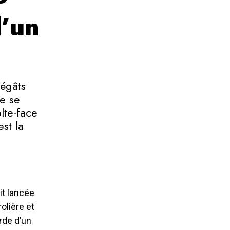
d’un
dégâts
ne se
lte-face
st la
it lancée
olière et
arde d’un