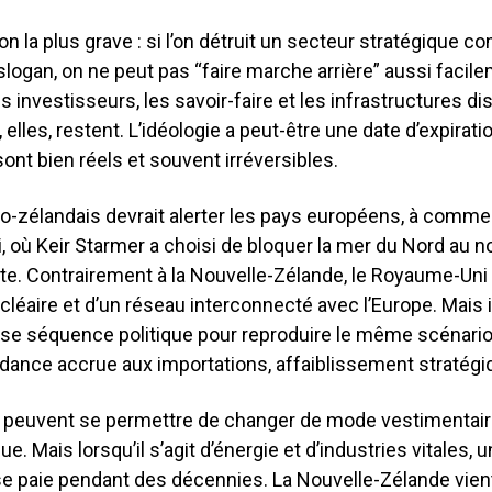
eçon la plus grave : si l’on détruit un secteur stratégique 
logan, on ne peut pas “faire marche arrière” aussi facil
es investisseurs, les savoir-faire et les infrastructures di
 elles, restent. L’idéologie a peut-être une date d’expirati
sont bien réels et souvent irréversibles.
o-zélandais devrait alerter les pays européens, à comme
 où Keir Starmer a choisi de bloquer la mer du Nord au n
rte. Contrairement à la Nouvelle-Zélande, le Royaume-Uni
léaire et d’un réseau interconnecté avec l’Europe. Mais il 
se séquence politique pour reproduire le même scénario
dance accrue aux importations, affaiblissement stratégi
 peuvent se permettre de changer de mode vestimentair
ue. Mais lorsqu’il s’agit d’énergie et d’industries vitales, 
se paie pendant des décennies. La Nouvelle-Zélande vien