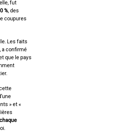
lle, fut
0 %
, des
de coupures
e. Les faits
, a confirmé
et que le pays
samment
ier.
cette
d’une
nts » et «
lières
 chaque
oi.