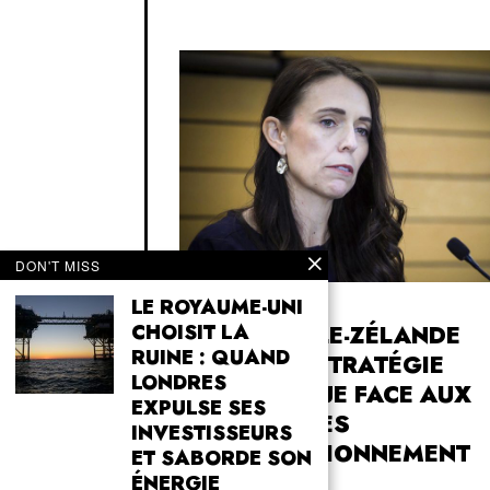
DON'T MISS
LE ROYAUME-UNI
12 AUGUST 2025
CHOISIT LA
LA NOUVELLE-ZÉLANDE
RUINE : QUAND
RÉVISE SA STRATÉGIE
LONDRES
ÉNERGÉTIQUE FACE AUX
EXPULSE SES
CONTRAINTES
INVESTISSEURS
D’APPROVISIONNEMENT
ET SABORDE SON
ÉNERGIE