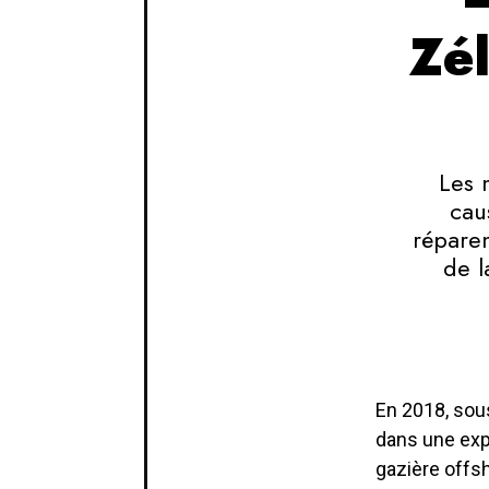
Zél
Les 
cau
réparen
de l
En 2018, sous
dans une expé
gazière offsh